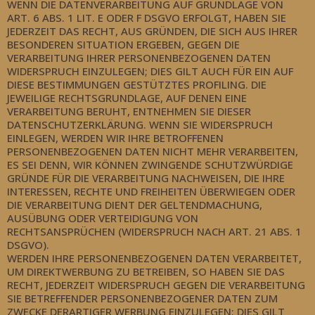
WENN DIE DATENVERARBEITUNG AUF GRUNDLAGE VON
ART. 6 ABS. 1 LIT. E ODER F DSGVO ERFOLGT, HABEN SIE
JEDERZEIT DAS RECHT, AUS GRÜNDEN, DIE SICH AUS IHRER
BESONDEREN SITUATION ERGEBEN, GEGEN DIE
VERARBEITUNG IHRER PERSONENBEZOGENEN DATEN
WIDERSPRUCH EINZULEGEN; DIES GILT AUCH FÜR EIN AUF
DIESE BESTIMMUNGEN GESTÜTZTES PROFILING. DIE
JEWEILIGE RECHTSGRUNDLAGE, AUF DENEN EINE
VERARBEITUNG BERUHT, ENTNEHMEN SIE DIESER
DATENSCHUTZERKLÄRUNG. WENN SIE WIDERSPRUCH
EINLEGEN, WERDEN WIR IHRE BETROFFENEN
PERSONENBEZOGENEN DATEN NICHT MEHR VERARBEITEN,
ES SEI DENN, WIR KÖNNEN ZWINGENDE SCHUTZWÜRDIGE
GRÜNDE FÜR DIE VERARBEITUNG NACHWEISEN, DIE IHRE
INTERESSEN, RECHTE UND FREIHEITEN ÜBERWIEGEN ODER
DIE VERARBEITUNG DIENT DER GELTENDMACHUNG,
AUSÜBUNG ODER VERTEIDIGUNG VON
RECHTSANSPRÜCHEN (WIDERSPRUCH NACH ART. 21 ABS. 1
DSGVO).
WERDEN IHRE PERSONENBEZOGENEN DATEN VERARBEITET,
UM DIREKTWERBUNG ZU BETREIBEN, SO HABEN SIE DAS
RECHT, JEDERZEIT WIDERSPRUCH GEGEN DIE VERARBEITUNG
SIE BETREFFENDER PERSONENBEZOGENER DATEN ZUM
ZWECKE DERARTIGER WERBUNG EINZULEGEN; DIES GILT