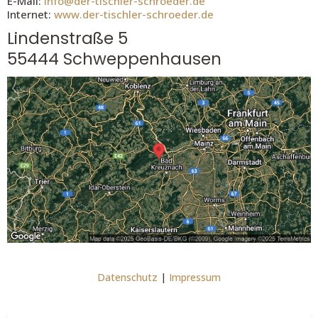
E-Mail:
info@der-tischler-schroeder.de
Internet:
www.der-tischler-schroeder.de
Lindenstraße 5
55444 Schweppenhausen
Datenschutz
|
Impressum