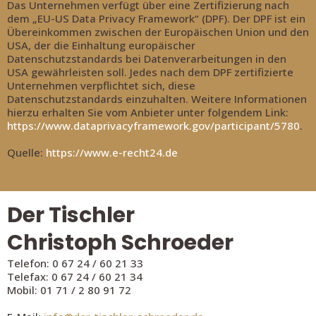
Das Unternehmen verfügt über eine Zertifizierung nach
dem „EU-US Data Privacy Framework“ (DPF). Der DPF ist ein
Übereinkommen zwischen der Europäischen Union und den
USA, der die Einhaltung europäischer
Datenschutzstandards bei Datenverarbeitungen in den
USA gewährleisten soll. Jedes nach dem DPF zertifizierte
Unternehmen verpflichtet sich, diese
Datenschutzstandards einzuhalten. Weitere Informationen
hierzu erhalten Sie vom Anbieter unter folgendem Link:
https://www.dataprivacyframework.gov/participant/5780
.
Quelle:
https://www.e-recht24.de
Der Tischler
Christoph Schroeder
Telefon: 0 67 24 / 60 21 33
Telefax: 0 67 24 / 60 21 34
Mobil: 01 71 / 2 80 91 72